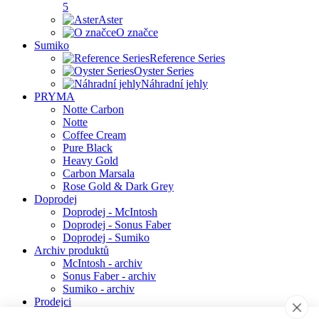
5
Aster
O značce
Sumiko
Reference Series
Oyster Series
Náhradní jehly
PRYMA
Notte Carbon
Notte
Coffee Cream
Pure Black
Heavy Gold
Carbon Marsala
Rose Gold & Dark Grey
Doprodej
Doprodej - McIntosh
Doprodej - Sonus Faber
Doprodej - Sumiko
Archiv produktů
McIntosh - archiv
Sonus Faber - archiv
Sumiko - archiv
Prodejci
Newsletter