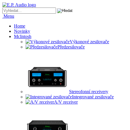
Menu
Home
Novinky
McIntosh
Výkonové zesilovače
Předzesilovače
Stereofonní receivery
Integrované zesilovače
A/V receiver