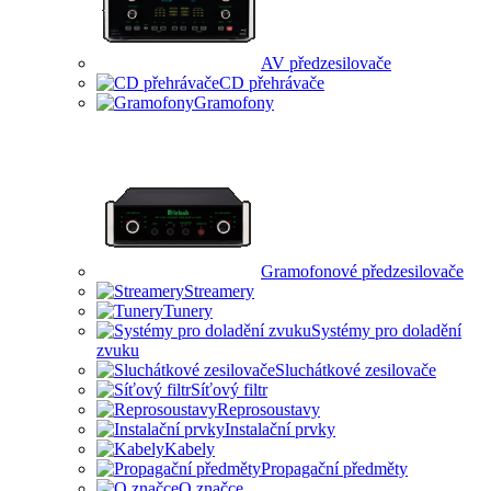
AV předzesilovače
CD přehrávače
Gramofony
Gramofonové předzesilovače
Streamery
Tunery
Systémy pro doladění
zvuku
Sluchátkové zesilovače
Síťový filtr
Reprosoustavy
Instalační prvky
Kabely
Propagační předměty
O značce