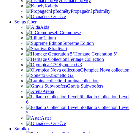
Instalační prvky
Kabely
Propagační předměty
O značce
Sonus faber
Aida
Il Cremonese
Lilium
Supreme Edition
Stradivari
Homage Generation 5°
Heritage Collection
Olympica G3
Olympica Nova collection
Sonetto G2
Lumina collection
Gravis Subwoofers
Arena
Palladio Collection Level
6
Palladio Collection Level
5
Aster
O značce
Sumiko