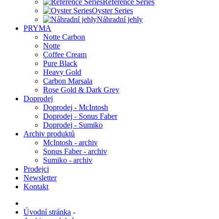
Reference Series
Oyster Series
Náhradní jehly
PRYMA
Notte Carbon
Notte
Coffee Cream
Pure Black
Heavy Gold
Carbon Marsala
Rose Gold & Dark Grey
Doprodej
Doprodej - McIntosh
Doprodej - Sonus Faber
Doprodej - Sumiko
Archiv produktů
McIntosh - archiv
Sonus Faber - archiv
Sumiko - archiv
Prodejci
Newsletter
Kontakt
Úvodní stránka
-