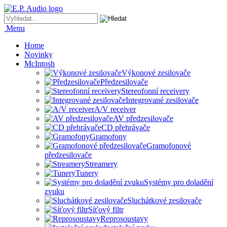
Menu
Home
Novinky
McIntosh
Výkonové zesilovače
Předzesilovače
Stereofonní receivery
Integrované zesilovače
A/V receiver
AV předzesilovače
CD přehrávače
Gramofony
Gramofonové
předzesilovače
Streamery
Tunery
Systémy pro doladění
zvuku
Sluchátkové zesilovače
Síťový filtr
Reprosoustavy