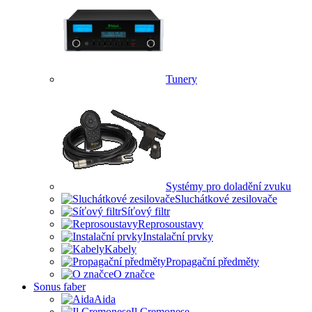
Tunery
Systémy pro doladění zvuku
Sluchátkové zesilovače
Síťový filtr
Reprosoustavy
Instalační prvky
Kabely
Propagační předměty
O značce
Sonus faber
Aida
Il Cremonese