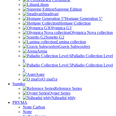
Lilium
Supreme Edition
Stradivari
Homage Generation 5°
Heritage Collection
Olympica G3
Olympica Nova collection
Sonetto G2
Lumina collection
Gravis Subwoofers
Arena
Palladio Collection Level
6
Palladio Collection Level
5
Aster
O značce
Sumiko
Reference Series
Oyster Series
Náhradní jehly
PRYMA
Notte Carbon
Notte