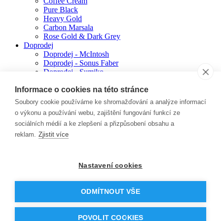
Coffee Cream
Pure Black
Heavy Gold
Carbon Marsala
Rose Gold & Dark Grey
Doprodej
Doprodej - McIntosh
Doprodej - Sonus Faber
Doprodej - Sumiko
Archiv produktů
Informace o cookies na této stránce
McIntosh - archiv
Sonus Faber - archiv
Soubory cookie používáme ke shromažďování a analýze informací
Sumiko - archiv
o výkonu a používání webu, zajištění fungování funkcí ze
Prodejci
sociálních médií a ke zlepšení a přizpůsobení obsahu a
Newsletter
Kontakt
reklam.
Zjistit více
Úvodní stránka
-
Nastavení cookies
Sonus faber
-
Sonetto collection
ODMÍTNOUT VŠE
Sonetto collection
POVOLIT COOKIES
Všechna práva vyhrazena © 2016 -
2026
E. P. Audio s.r.o.
|
mapa