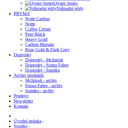
Oyster Series
Náhradní jehly
PRYMA
Notte Carbon
Notte
Coffee Cream
Pure Black
Heavy Gold
Carbon Marsala
Rose Gold & Dark Grey
Doprodej
Doprodej - McIntosh
Doprodej - Sonus Faber
Doprodej - Sumiko
Archiv produktů
McIntosh - archiv
Sonus Faber - archiv
Sumiko - archiv
Prodejci
Newsletter
Kontakt
Úvodní stránka
-
Sumiko
-