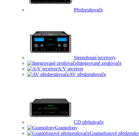
Předzesilovače
Stereofonní receivery
Integrované zesilovače
A/V receiver
AV předzesilovače
CD přehrávače
Gramofony
Gramofonové předzesilo