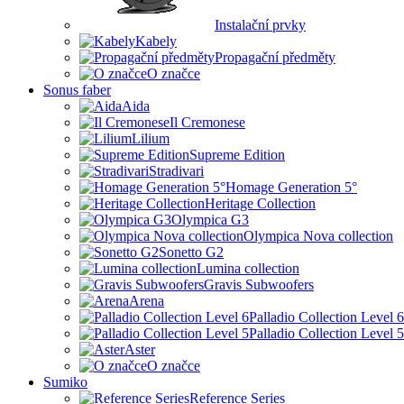
Instalační prvky
Kabely
Propagační předměty
O značce
Sonus faber
Aida
Il Cremonese
Lilium
Supreme Edition
Stradivari
Homage Generation 5°
Heritage Collection
Olympica G3
Olympica Nova collection
Sonetto G2
Lumina collection
Gravis Subwoofers
Arena
Palladio Collection Level 6
Palladio Collection Level 5
Aster
O značce
Sumiko
Reference Series